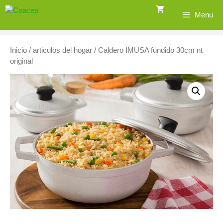
Saltar
Menu
al
contenido
Inicio
/
articulos del hogar
/ Caldero IMUSA fundido 30cm nt
original