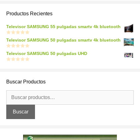
Productos Recientes
Televisor SAMSUNG 55 pulgadas smartv 4k bluetooth
0
Televisor SAMSUNG 50 pulgadas smartv 4k bluetooth
o
u
t
0
Televisor SAMSUNG 50 pulgadas UHD
o
o
f
u
5
t
0
o
o
f
u
5
t
Buscar Productos
o
f
5
Buscar
por:
Buscar