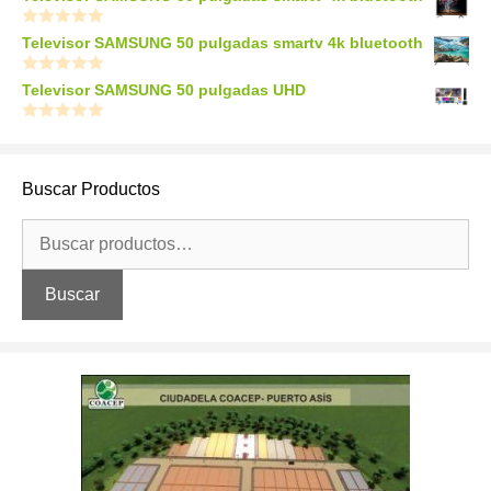
0
Televisor SAMSUNG 50 pulgadas smartv 4k bluetooth
o
u
t
0
Televisor SAMSUNG 50 pulgadas UHD
o
o
f
u
5
t
0
o
o
f
u
5
t
Buscar Productos
o
f
5
Buscar
por:
Buscar