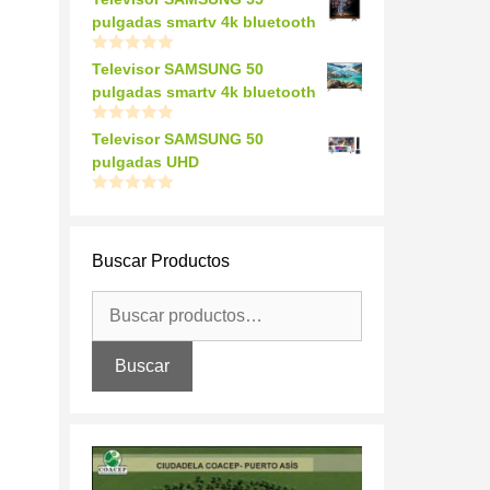
pulgadas smartv 4k bluetooth
0
Televisor SAMSUNG 50
o
pulgadas smartv 4k bluetooth
u
t
o
0
Televisor SAMSUNG 50
f
o
5
pulgadas UHD
u
t
o
0
f
o
5
u
t
Buscar Productos
o
f
5
Buscar
por:
Buscar